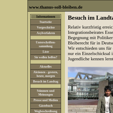
www.thanus-soll-bleiben.de
Besuch im Landt
Informationen
Startseite
Relativ kurzfristig erre
Vorgeschichte
Integrationsbeirates Es
Asylverfahren
Begegnung mit Politiker
Bleiberecht für in Deut
Unterschriften-
sammlung
Wir entschieden uns für 
Liste
nur ein Einzelschicksal 
Sie wollen helfen?
Jugendliche kennen lern
Aktuelles
Aktionen - gestern,
heute, morgen
Besuch im Landtag
Stimmen und
Meinungen
Presse und Medien
Gästebuch
Wegbeschreibung