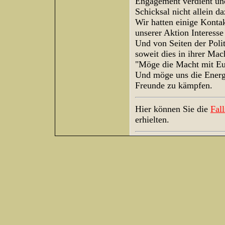
Engagement verdient und
Schicksal nicht allein d
Wir hatten einige Kontak
unserer Aktion Interesse
Und von Seiten der Polit
soweit dies in ihrer Mach
"Möge die Macht mit Euc
Und möge uns die Energi
Freunde zu kämpfen.
Hier können Sie die
Fal
erhielten.